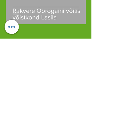
Rakvere Öörogaini võitis
võistkond Lasila