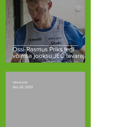
Ossi-Rasmus Priks tegi
võimsa jooksu JEC tavarajal
rakvereok
Sep 26, 2025