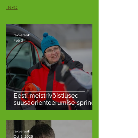
INFO
rakvereok
Feb 3
Eesti meistrivõistlused
suusaorienteerumise sprindis
ja sprinditeates Rakveres
rakvereok
Oct 5, 2025