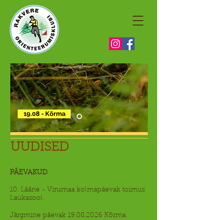
19.08 - Kõrma
UUDISED
​PÄEVAKUD
10. Lääne - Virumaa kolmapäevak toimus
Laukasool.
Järgmine päevak
19.08.2026
Kõrma.