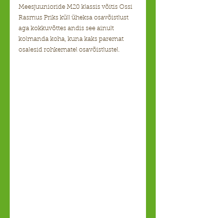
Meesjuunioride M20 klassis võitis Ossi 
Rasmus Priks küll üheksa osavõistlust 
aga kokkuvõttes andis see ainult 
kolmanda koha, kuna kaks paremat 
osalesid rohkematel osavõistlustel.