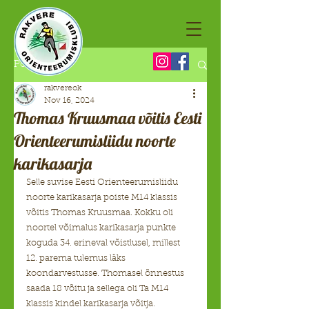
Post
rakvereok
Nov 16, 2024
Thomas Kruusmaa võitis Eesti
Orienteerumisliidu noorte
karikasarja
Selle suvise Eesti Orienteerumisliidu 
noorte karikasarja poiste M14 klassis 
võitis Thomas Kruusmaa. Kokku oli 
noortel võimalus karikasarja punkte 
koguda 34. erineval võistlusel, millest 
12. parema tulemus läks 
koondarvestusse. Thomasel õnnestus 
saada 18 võitu ja sellega oli Ta M14 
klassis kindel karikasarja võitja.