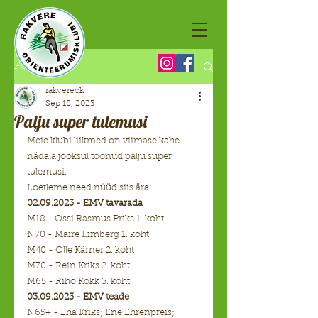
Post
rakvereok
Sep 18, 2023
Palju super tulemusi
Meie klubi liikmed on viimase kahe 
nädala jooksul toonud palju super 
tulemusi. 
Loetleme need nüüd siis ära:
02.09.2023 - EMV tavarada
M18 - Ossi Rasmus Priks 1. koht
N70 - Maire Limberg 1. koht
M40 - Olle Kärner 2. koht
M70 - Rein Kriks 2. koht
M65 - Riho Kokk 3. koht
03.09.2023 - EMV teade
N65+ - Eha Kriks; Ene Ehrenpreis; 