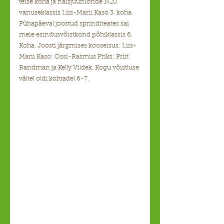
teise koha ja naisjuunioride N20 
vanuseklassis Liis-Marii Kaso 3. koha. 
Pühapäeval joostud sprinditeates sai 
meie esindusvõistkond põhiklassis 6. 
Koha. Joosti järgmises kooseisus: Liis-
Marii Kaso; Ossi-Rasmus Priks; Priit 
Randman ja Kelly Vildek. Kogu võistluse 
vältel oldi kohtadel 6-7.