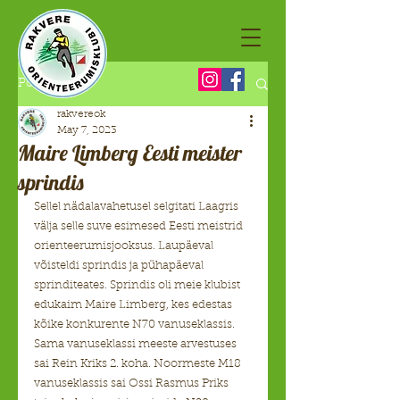
Post
rakvereok
May 7, 2023
Maire Limberg Eesti meister
sprindis
Sellel nädalavahetusel selgitati Laagris 
välja selle suve esimesed Eesti meistrid 
orienteerumisjooksus. Laupäeval 
võisteldi sprindis ja pühapäeval 
sprinditeates. Sprindis oli meie klubist 
edukaim Maire Limberg, kes edestas 
kõike konkurente N70 vanuseklassis. 
Sama vanuseklassi meeste arvestuses 
sai Rein Kriks 2. koha. Noormeste M18 
vanuseklassis sai Ossi Rasmus Priks 