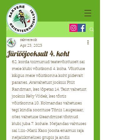
Post
rakvereok
Apr 23, 2023
Jüriööjooksult 4. koht
62. korda toimunud teatevõistluselt sai 
meie klubi võistkond 4. koha. Võistluse 
käigus meie võistkonna koht pidevalt 
paranes. Avavahetust jooksis Priit 
Randman, kes lõpetas 14. Teist vahetust 
jooksis Kelly Vildek, kes tõstis 
võistkonna 10. Kolmandas vahetuses 
tegi kindla soorituse Tônis Laugesaar, 
olles vahetuse üleandmisel tõstnud 
klubi juba 7. kohale. Neljandas vahtuses 
sai Liis-Marii Kaso joosta enamus raja 
neljaliikmelises grupis ja andis 