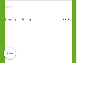
See All
Recent Posts
Rakvere Öörogaini või
võistkond Lasila