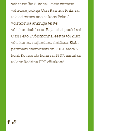
vahetuse üle 8. kohal.  Meie viimase 
vahetuse jooksja Ossi Rasmus Priks sai 
raja esimeses pooles koos Peko 2 
võistkonna ankruga teistel 
võistkondadel eest. Raja teisel poolel sai 
Ossi Peko 2 võistkonnal eest ja tõi klubi 
võistkonna neljandana finiŝisse. Klubi 
parimaks tulemuseks on 2019. aasta 3. 
koht. Kolmanda koha sai 1987. aastal ka 
tollane Kadrina EPT võistkond.