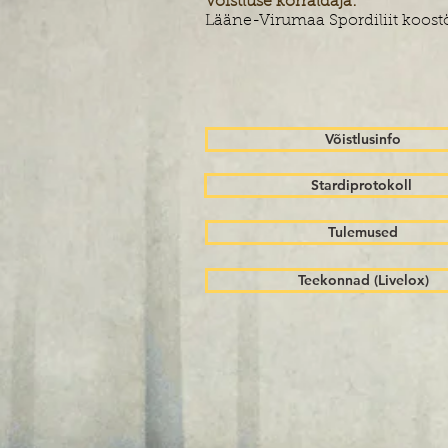
Võistluse korraldaja:
Lääne-Virumaa Spordiliit koost
Võistlusinfo
Stardiprotokoll
Tulemused
Teekonnad (Livelox)